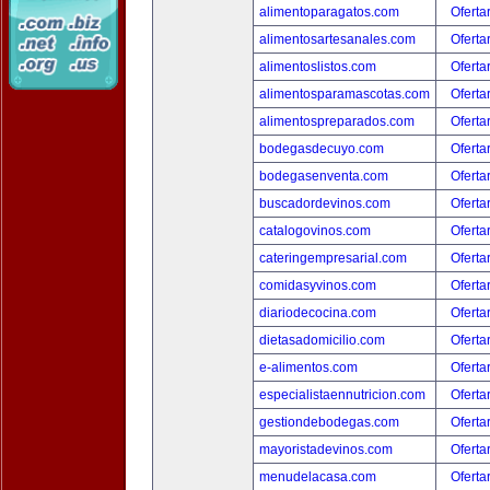
alimentoparagatos.com
Oferta
alimentosartesanales.com
Oferta
alimentoslistos.com
Oferta
alimentosparamascotas.com
Oferta
alimentospreparados.com
Oferta
bodegasdecuyo.com
Oferta
bodegasenventa.com
Oferta
buscadordevinos.com
Oferta
catalogovinos.com
Oferta
cateringempresarial.com
Oferta
comidasyvinos.com
Oferta
diariodecocina.com
Oferta
dietasadomicilio.com
Oferta
e-alimentos.com
Oferta
especialistaennutricion.com
Oferta
gestiondebodegas.com
Oferta
mayoristadevinos.com
Oferta
menudelacasa.com
Oferta