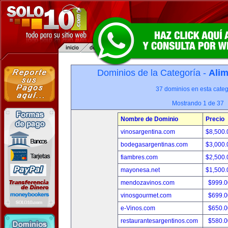
Dominios de la Categoría -
Alim
37 dominios en esta categ
Mostrando 1 de 37
Nombre de Dominio
Precio
vinosargentina.com
$8,500
bodegasargentinas.com
$3,000
fiambres.com
$2,500
mayonesa.net
$1,500
mendozavinos.com
$999.
vinosgourmet.com
$699.
e-Vinos.com
$650.
restaurantesargentinos.com
$580.