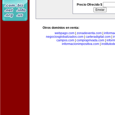
Precio Ofrecido $
Otros dominios en venta:
webpago.com
|
zonadeventa.com
|
inform
negociosglobalizados.com
|
carteradigital.com
|
i
campos.com
|
compraprivada.com
|
infor
informacionimpositiva.com
|
instituto