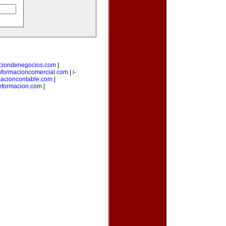
aciondenegocios.com
|
nformacioncomercial.com
|
i-
macioncontable.com
|
deformacion.com
|