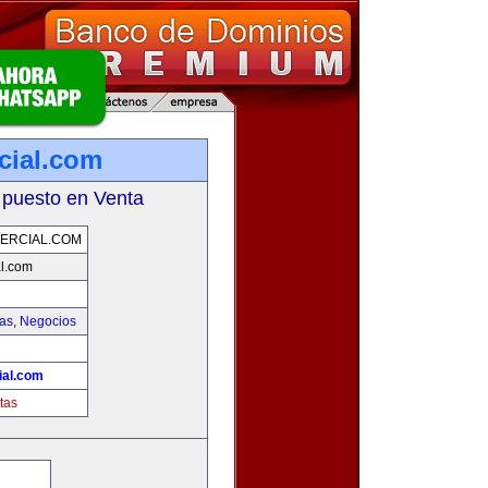
cial.com
 puesto en Venta
ERCIAL.COM
l.com
ias
,
Negocios
ial.com
tas