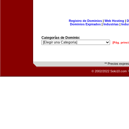
Registro de Dominios
|
Web Hosting
|
D
Dominios Expirados
|
Industrias
|
Indu
Categorías de Dominio:
[Pág. princi
** Precios expre
© 2002/2022 Solo10.com