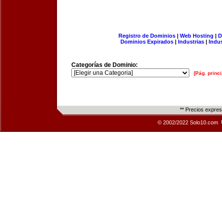
Registro de Dominios
|
Web Hosting
|
D
Dominios Expirados
|
Industrias
|
Indu
Categorías de Dominio:
[Pág. princi
** Precios expre
© 2002/2022 Solo10.com