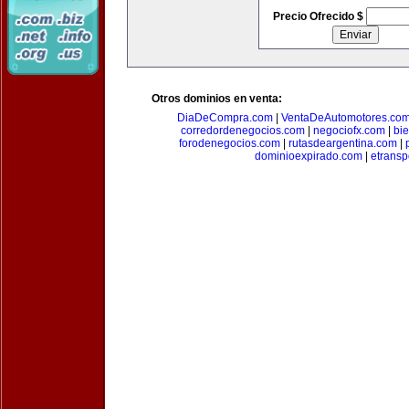
Precio Ofrecido $
Otros dominios en venta:
DiaDeCompra.com
|
VentaDeAutomotores.co
corredordenegocios.com
|
negociofx.com
|
bi
forodenegocios.com
|
rutasdeargentina.com
|
dominioexpirado.com
|
etransp