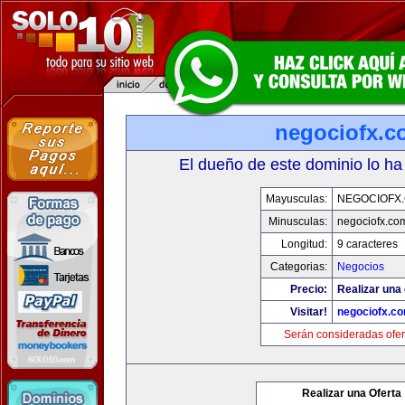
negociofx.c
El dueño de este dominio lo ha
Mayusculas:
NEGOCIOFX
Minusculas:
negociofx.co
Longitud:
9 caracteres
Categorias:
Negocios
Precio:
Realizar una 
Visitar!
negociofx.c
Serán consideradas ofer
Realizar una Oferta