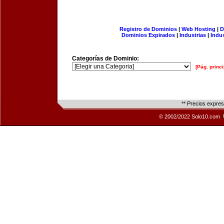
Registro de Dominios
|
Web Hosting
|
D
Dominios Expirados
|
Industrias
|
Indu
Categorías de Dominio:
[Pág. princi
** Precios expre
© 2002/2022 Solo10.com