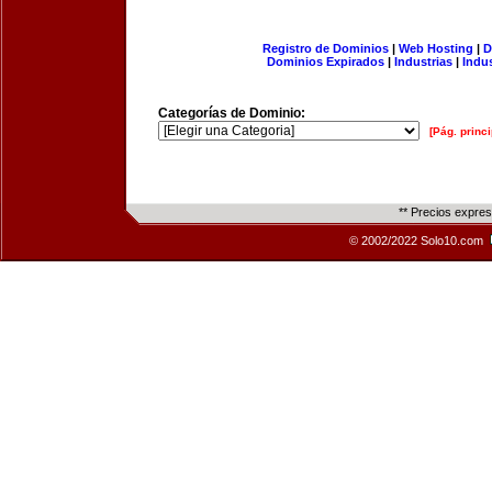
Registro de Dominios
|
Web Hosting
|
D
Dominios Expirados
|
Industrias
|
Indu
Categorías de Dominio:
[Pág. princi
** Precios expre
© 2002/2022 Solo10.com