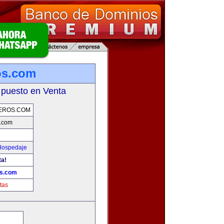
ros.com
 puesto en Venta
JEROS.COM
s.com
 Hospedaje
ta!
os.com
tas