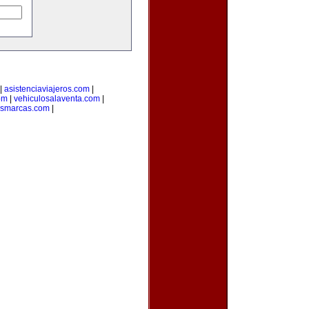
|
asistenciaviajeros.com
|
om
|
vehiculosalaventa.com
|
asmarcas.com
|