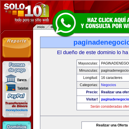
paginadenegoci
El dueño de este dominio lo ha
Mayusculas:
PAGINADENEGO
Minusculas:
paginadenegocio
Longitud:
16 caracteres
Categorias:
Negocios
Precio:
Realizar una ofer
Visitar!
paginadenegoci
Serán consideradas ofer
Realizar una Oferta