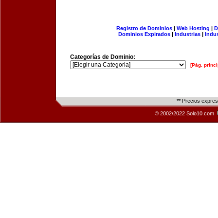
Registro de Dominios
|
Web Hosting
|
D
Dominios Expirados
|
Industrias
|
Indu
Categorías de Dominio:
[Pág. princi
** Precios expre
© 2002/2022 Solo10.com