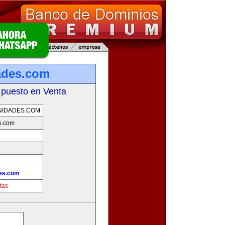
ades.com
 puesto en Venta
NIDADES.COM
s.com
des.com
tas