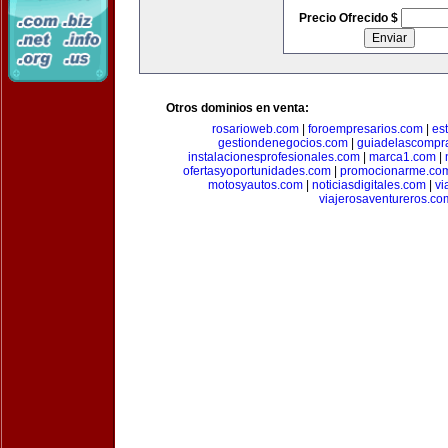
Precio Ofrecido $
Otros dominios en venta:
rosarioweb.com
|
foroempresarios.com
|
es
gestiondenegocios.com
|
guiadelascompr
instalacionesprofesionales.com
|
marca1.com
|
ofertasyoportunidades.com
|
promocionarme.co
motosyautos.com
|
noticiasdigitales.com
|
vi
viajerosaventureros.co