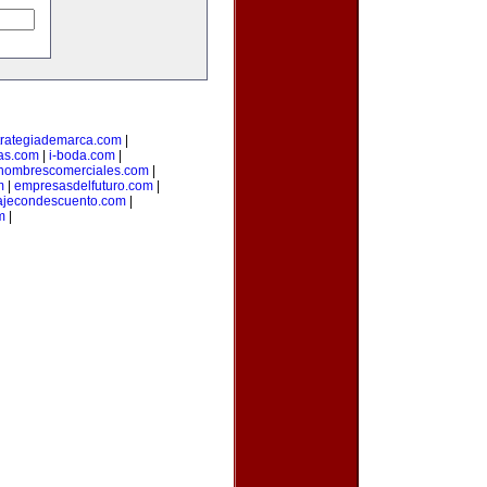
trategiademarca.com
|
as.com
|
i-boda.com
|
nombrescomerciales.com
|
m
|
empresasdelfuturo.com
|
ajecondescuento.com
|
m
|