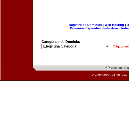
Registro de Dominios
|
Web Hosting
|
D
Dominios Expirados
|
Industrias
|
Indu
Categorías de Dominio:
[Pág. princi
** Precios expre
© 2002/2022 Solo10.com