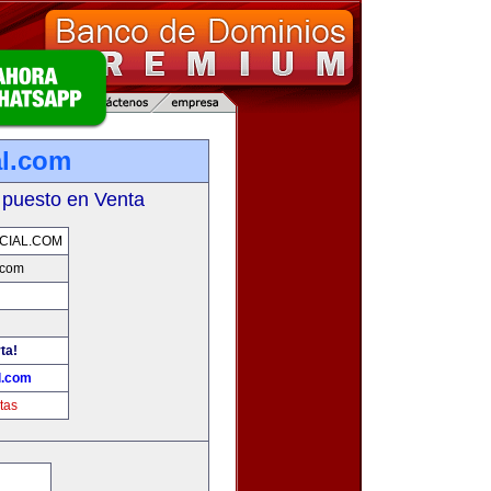
l.com
 puesto en Venta
CIAL.COM
.com
ta!
l.com
tas