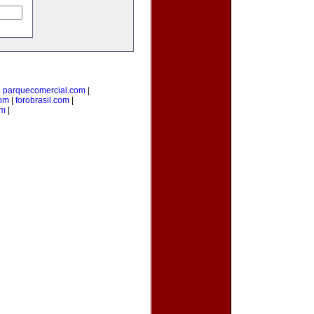
|
parquecomercial.com
|
om
|
forobrasil.com
|
om
|