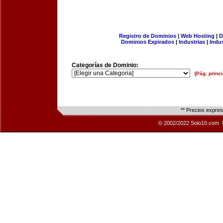
Registro de Dominios
|
Web Hosting
|
D
Dominios Expirados
|
Industrias
|
Indu
Categorías de Dominio:
[Pág. princi
** Precios expre
© 2002/2022 Solo10.com