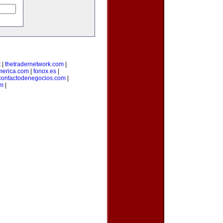
t
|
thetradernetwork.com
|
merica.com
|
fonox.es
|
contactodenegocios.com
|
m
|