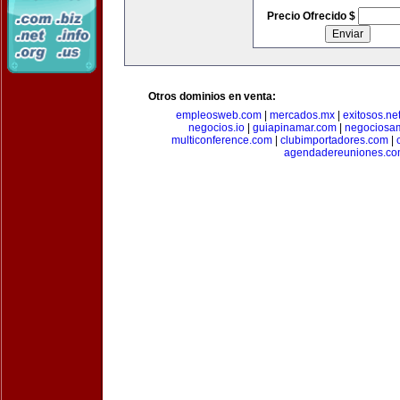
Precio Ofrecido $
Otros dominios en venta:
empleosweb.com
|
mercados.mx
|
exitosos.ne
negocios.io
|
guiapinamar.com
|
negociosa
multiconference.com
|
clubimportadores.com
|
agendadereuniones.co