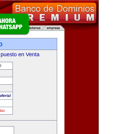
o
 puesto en Venta
O
oferta!
tas