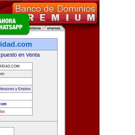
ridad.com
 puesto en Venta
RIDAD.COM
com
ofesiones y Empleo
.com
tas