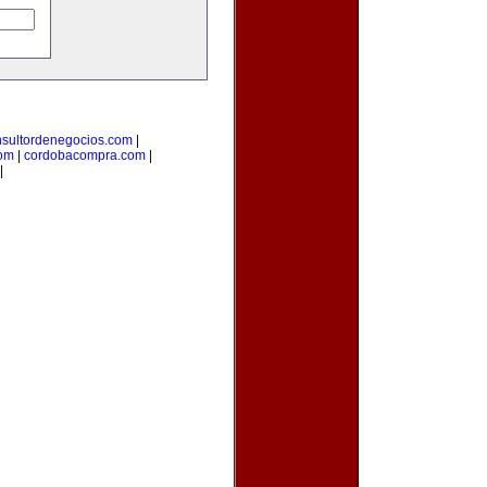
nsultordenegocios.com
|
com
|
cordobacompra.com
|
|