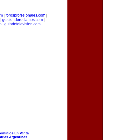
om
|
forosprofesionales.com
|
|
gestiondereclamos.com
|
m
|
guiadetelevision.com
|
ominios En Venta
strias Argentinas