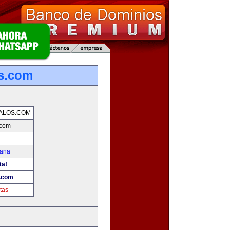
os.com
ALOS.COM
.com
mana
ta!
s.com
tas