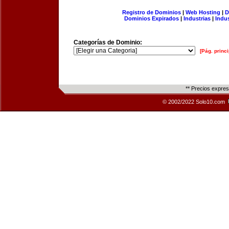
Registro de Dominios
|
Web Hosting
|
D
Dominios Expirados
|
Industrias
|
Indu
Categorías de Dominio:
[Pág. princi
** Precios expre
© 2002/2022 Solo10.com