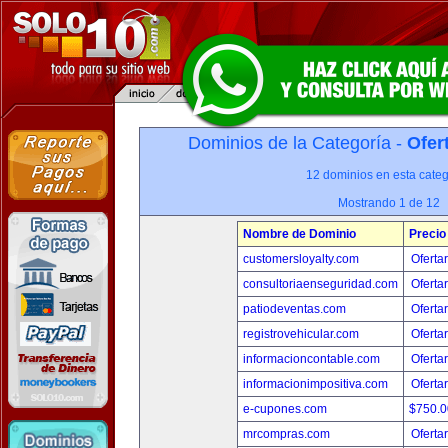
Dominios de la Categoría -
Ofer
12 dominios en esta categ
Mostrando 1 de 12
Nombre de Dominio
Precio
customersloyalty.com
Oferta
consultoriaenseguridad.com
Oferta
patiodeventas.com
Oferta
registrovehicular.com
Oferta
informacioncontable.com
Oferta
informacionimpositiva.com
Oferta
e-cupones.com
$750.
mrcompras.com
Oferta